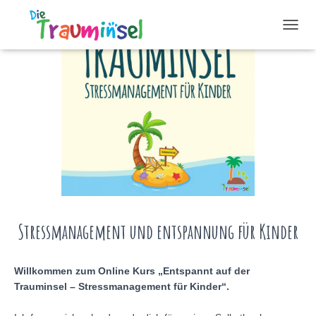
N
A
V
I
G
A
T
I
O
N
U
M
S
C
H
Stressmanagement und entspannung für Kinder
A
L
T
Willkommen zum Online Kurs „Entspannt auf der
E
Trauminsel – Stressmanagement für Kinder“.
N