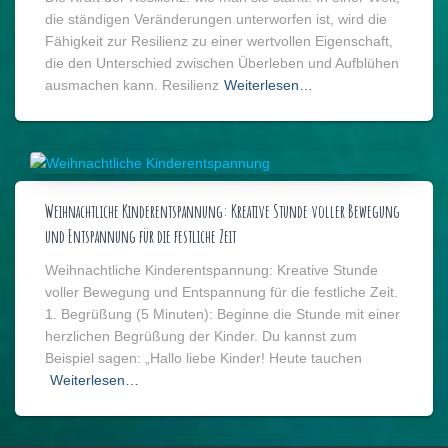
die ständigen Veränderungen unterworfen ist, wird die
Fähigkeit zur Resilienz zu einer wertvollen Eigenschaft,
die den Unterschied zwischen Überleben und Aufblühen
ausmachen kann. Resilienz
Weiterlesen…
Weihnachtliche Kinderentspannung: Kreative Stunde voller Bewegung
und Entspannung für die festliche Zeit
Weihnachtliche Kinderentspannung: Kreative Stunde
voller Bewegung und Entspannung für die festliche Zeit.
1. Begrüßung (5 Minuten): Beginne die Stunde mit einer
herzlichen Begrüßung der Kinder. Du kannst zum
Beispiel sagen: „Hallo liebe Kinder! Heute tauchen
Weiterlesen…