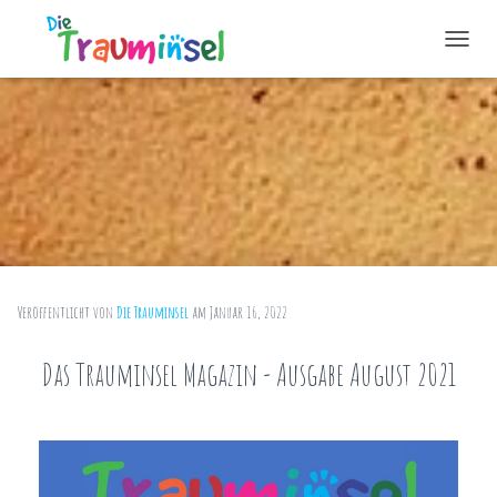
N
A
V
I
G
A
T
I
O
N
U
M
S
Veröffentlicht von
Die Trauminsel
am
Januar 16, 2022
C
H
Das Trauminsel Magazin - Ausgabe August 2021
A
L
T
E
N